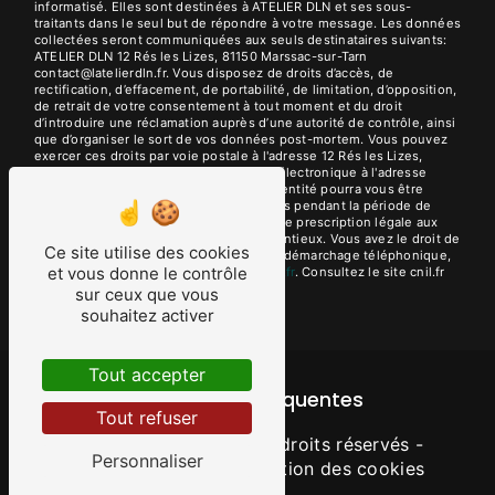
informatisé. Elles sont destinées à ATELIER DLN et ses sous-
traitants dans le seul but de répondre à votre message. Les données
collectées seront communiquées aux seuls destinataires suivants:
ATELIER DLN 12 Rés les Lizes, 81150 Marssac-sur-Tarn
contact@latelierdln.fr. Vous disposez de droits d’accès, de
rectification, d’effacement, de portabilité, de limitation, d’opposition,
de retrait de votre consentement à tout moment et du droit
d’introduire une réclamation auprès d’une autorité de contrôle, ainsi
que d’organiser le sort de vos données post-mortem. Vous pouvez
exercer ces droits par voie postale à l'adresse 12 Rés les Lizes,
81150 Marssac-sur-Tarn ou par courrier électronique à l'adresse
contact@latelierdln.fr. Un justificatif d'identité pourra vous être
demandé. Nous conservons vos données pendant la période de
prise de contact puis pendant la durée de prescription légale aux
fins probatoires et de gestion des contentieux. Vous avez le droit de
Ce site utilise des cookies
vous inscrire sur la liste d'opposition au démarchage téléphonique,
et vous donne le contrôle
disponible à cette adresse:
Bloctel.gouv.fr
. Consultez le site cnil.fr
pour plus d’informations sur vos droits.
sur ceux que vous
souhaitez activer
Tout accepter
Recherches fréquentes
Tout refuser
©
Vistalid
- 2026 - Tous droits réservés -
Personnaliser
Mentions légales
-
Gestion des cookies