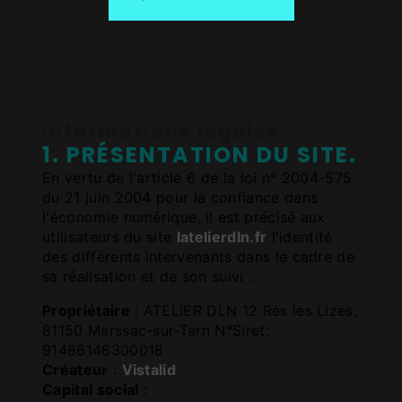
Informations légales
1. PRÉSENTATION DU SITE.
En vertu de l'article 6 de la loi n° 2004-575
du 21 juin 2004 pour la confiance dans
l'économie numérique, il est précisé aux
utilisateurs du site
latelierdln.fr
l'identité
des différents intervenants dans le cadre de
sa réalisation et de son suivi :
Propriétaire
: ATELIER DLN 12 Rés les Lizes,
81150 Marssac-sur-Tarn N°Siret:
91486146300018
Créateur
:
Vistalid
Capital social
: